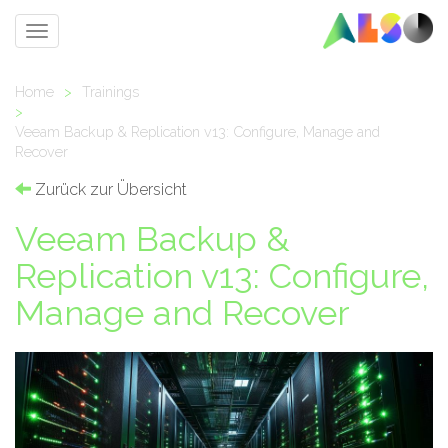
Toggle
navigation
Home
>
Trainings
>
Veeam Backup & Replication v13: Configure, Manage and
Recover
Zurück zur Übersicht
Veeam Backup &
Replication v13: Configure,
Manage and Recover