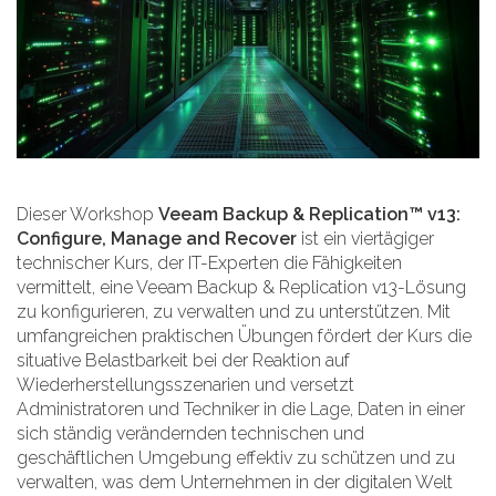
Dieser Workshop
Veeam Backup & Replication™ v13:
Configure, Manage and Recover
ist ein viertägiger
technischer Kurs, der IT-Experten die Fähigkeiten
vermittelt, eine Veeam Backup & Replication v13-Lösung
zu konfigurieren, zu verwalten und zu unterstützen. Mit
umfangreichen praktischen Übungen fördert der Kurs die
situative Belastbarkeit bei der Reaktion auf
Wiederherstellungsszenarien und versetzt
Administratoren und Techniker in die Lage, Daten in einer
sich ständig verändernden technischen und
geschäftlichen Umgebung effektiv zu schützen und zu
verwalten, was dem Unternehmen in der digitalen Welt