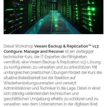
Dieser Workshop
Veeam Backup & Replication™ v13:
Configure, Manage and Recover
ist ein viertägiger
technischer Kurs, der IT-Experten die Fähigkeiten
vermittelt, eine Veeam Backup & Replication v13-Lösung
zu konfigurieren, zu verwalten und zu unterstützen. Mit
umfangreichen praktischen Übungen fördert der Kurs die
situative Belastbarkeit bei der Reaktion auf
Wiederherstellungsszenarien und versetzt
Administratoren und Techniker in die Lage, Daten in einer
sich ständig verändernden technischen und
geschäftlichen Umgebung effektiv zu schützen und zu
verwalten, was dem Unternehmen in der digitalen Welt