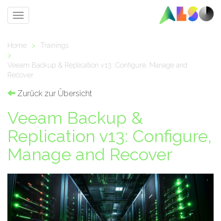
Toggle
navigation
Home
>
Trainings
>
Veeam Backup & Replication v13: Configure, Manage and
Recover
Zurück zur Übersicht
Veeam Backup &
Replication v13: Configure,
Manage and Recover