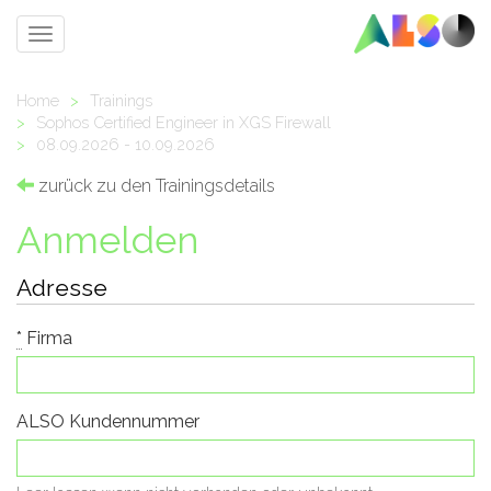
Toggle
navigation
Home
>
Trainings
>
Sophos Certified Engineer in XGS Firewall
>
08.09.2026 - 10.09.2026
zurück zu den Trainingsdetails
Anmelden
Adresse
*
Firma
ALSO Kundennummer