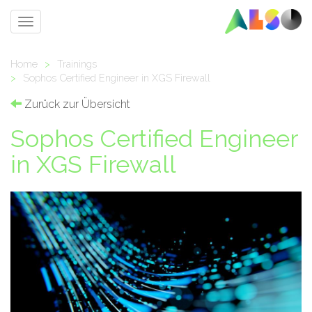
Toggle
navigation
Home
>
Trainings
>
Sophos Certified Engineer in XGS Firewall
Zurück zur Übersicht
Sophos Certified Engineer
in XGS Firewall