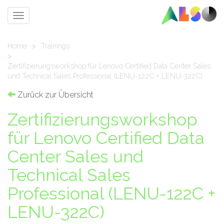
Toggle
navigation
Home
>
Trainings
>
Zertifizierungsworkshop für Lenovo Certified Data Center Sales
und Technical Sales Professional (LENU-122C + LENU-322C)
Zurück zur Übersicht
Zertifizierungsworkshop
für Lenovo Certified Data
Center Sales und
Technical Sales
Professional (LENU-122C +
LENU-322C)