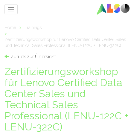
Toggle
navigation
Home
>
Trainings
>
Zertifizierungsworkshop für Lenovo Certified Data Center Sales
und Technical Sales Professional (LENU-122C + LENU-322C)
Zurück zur Übersicht
Zertifizierungsworkshop
für Lenovo Certified Data
Center Sales und
Technical Sales
Professional (LENU-122C +
LENU-322C)