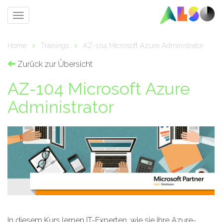
Toggle
navigation
Home
>
Trainings
>
AZ-104 Microsoft Azure Administrator
Zurück zur Übersicht
AZ-104 Microsoft Azure
Administrator
In diesem Kurs lernen IT-Experten, wie sie ihre Azure-