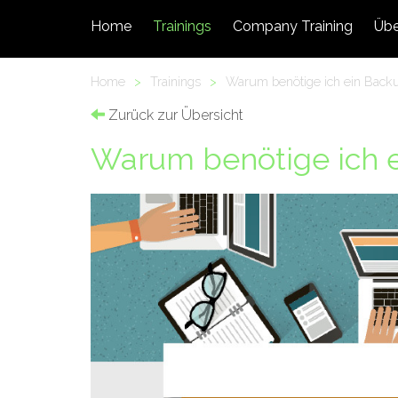
Home
Trainings
Company Training
Übe
Home
>
Trainings
>
Warum benötige ich ein Backu
Zurück zur Übersicht
Warum benötige ich e