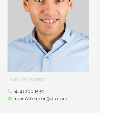
Lukas Achermann
+41 41 266 15 52
Lukas.Achermann@also.com