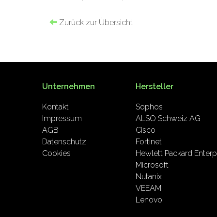
Zurück zur Übersicht
Unternehmen
Hersteller
Kontakt
Sophos
Impressum
ALSO Schweiz AG
AGB
Cisco
Datenschutz
Fortinet
Cookies
Hewlett Packard Enterp
Microsoft
Nutanix
VEEAM
Lenovo