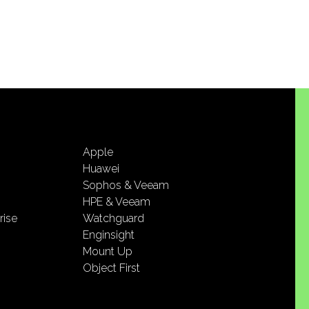
Apple
Huawei
Sophos & Veeam
HPE & Veeam
rise
Watchguard
Enginsight
Mount Up
Object First