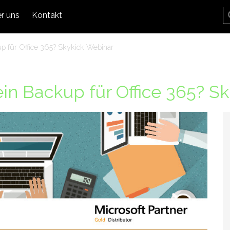
r uns
Kontakt
p für Office 365? Skykick Webinar
in Backup für Office 365? S