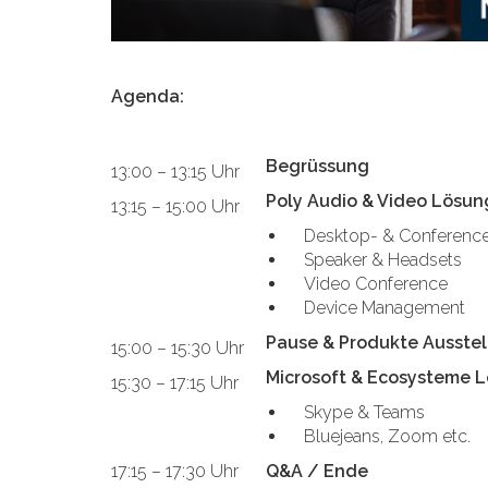
Agenda:
Begrüssung
13:00 – 13:15 Uhr
Poly Audio & Video Lösu
13:15 – 15:00 Uhr
Desktop- & Conferenc
Speaker & Headsets
Video Conference
Device Management
Pause & Produkte Ausste
15:00 – 15:30 Uhr
Microsoft & Ecosysteme 
15:30 – 17:15 Uhr
Skype & Teams
Bluejeans, Zoom etc.
17:15 – 17:30 Uhr
Q&A / Ende