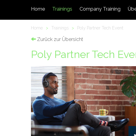
Home
Trainings
Company Training
Übe
Home
>
Trainings
>
Poly Partner Tech Event
Zurück zur Übersicht
Poly Partner Tech Eve