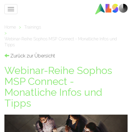
Toggle
navigation
Home
>
Trainings
>
Webinar-Reihe Sophos MSP Connect - Monatliche Infos und
Tipps
Zurück zur Übersicht
Webinar-Reihe Sophos
MSP Connect -
Monatliche Infos und
Tipps