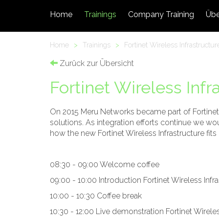
Home
Trainings
Company Training
Übe
Home
>
Trainings
>
Fortinet Wireless Infrastructur
Zurück zur Übersicht
Fortinet Wireless Infr
On 2015 Meru Networks became part of Fortinet,
solutions. As integration efforts continue we wo
how the new Fortinet Wireless Infrastructure fits
08:30 - 09:00 Welcome coffee
09:00 - 10:00 Introduction Fortinet Wireless Infr
10:00 - 10:30 Coffee break
10:30 - 12:00 Live demonstration Fortinet Wireles