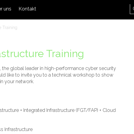
r uns
Kontakt
e Training
astructure Training
 the global leader in high-performance cyber security
uld like to invite you to a technical workshop to show
 in your network.
astructure + Integrated Infrastructure (FGT/FAP) + Cloud
s Infrastructure