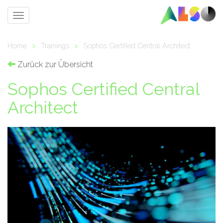
Toggle
navigation
Home
>
Trainings
>
Sophos Certified Central Architect
Zurück zur Übersicht
Sophos Certified Central
Architect