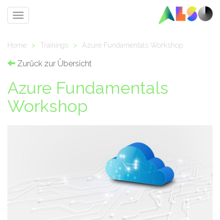
Toggle
navigation
Home
>
Trainings
>
Azure Fundamentals Workshop
Zurück zur Übersicht
Azure Fundamentals
Workshop