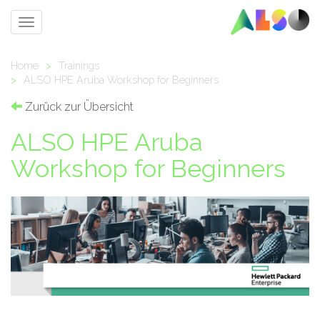
Toggle
navigation
Home
>
Trainings
>
ALSO HPE Aruba Workshop for Beginners
Zurück zur Übersicht
ALSO HPE Aruba
Workshop for Beginners