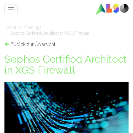
Toggle
navigation
Home
>
Trainings
>
Sophos Certified Architect in XGS Firewall
Zurück zur Übersicht
Sophos Certified Architect
in XGS Firewall