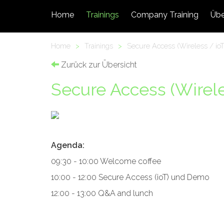
Home
Trainings
Company Training
Übe
Home
>
Trainings
>
Secure Access (Wireless / i
Zurück zur Übersicht
Secure Access (Wirel
Agenda:
09:30 - 10:00 Welcome coffee
10:00 - 12:00 Secure Access (ioT) und Demo
12:00 - 13:00 Q&A and lunch