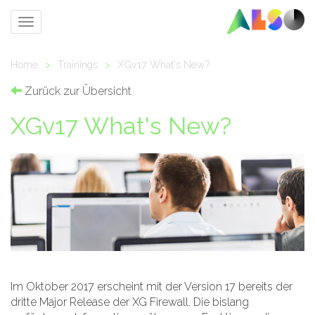
Toggle
navigation
Home
>
Trainings
>
XGv17 What's New?
Zurück zur Übersicht
XGv17 What's New?
Im Oktober 2017 erscheint mit der Version 17 bereits der
dritte Major Release der XG Firewall. Die bislang