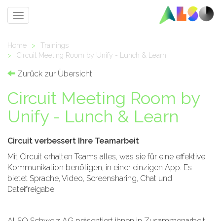
Toggle
navigation
Home
>
Trainings
>
Circuit Meeting Room by Unify - Lunch & Learn
Zurück zur Übersicht
Circuit Meeting Room by
Unify - Lunch & Learn
Circuit verbessert Ihre Teamarbeit
Mit Circuit erhalten Teams alles, was sie für eine effektive
Kommunikation benötigen, in einer einzigen App. Es
bietet Sprache, Video, Screensharing, Chat und
Dateifreigabe.
ALSO Schweiz AG präsentiert ihnen in Zusammenarbeit