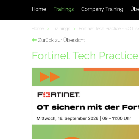
Home
Trainings
Company Training
Übe
Home
>
Trainings
>
Fortinet Tech Practice - «OT si
Zurück zur Übersicht
Fortinet Tech Practice