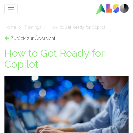
Toggle
navigation
Home
>
Trainings
>
How to Get Ready for Copilot
Zurück zur Übersicht
How to Get Ready for
Copilot