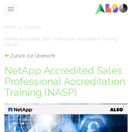
Toggle
navigation
Home
>
Trainings
>
NetApp Accredited Sales Professional Accreditation Training
(NASP)
Zurück zur Übersicht
NetApp Accredited Sales
Professional Accreditation
Training (NASP)