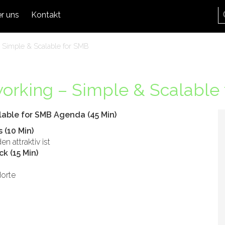
r uns
Kontakt
Simple & Scalable for SMB
rking – Simple & Scalable 
able for SMB Agenda (45 Min)
 (10 Min)
 attraktiv ist
k (15 Min)
dorte