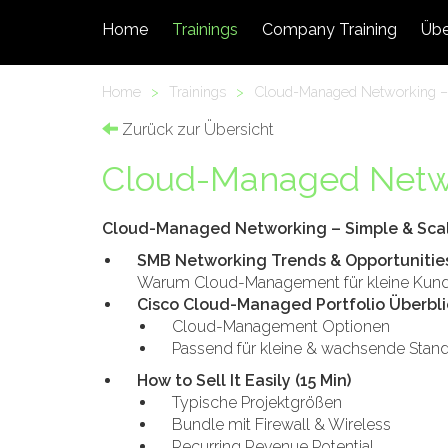
Home
Trainings
Company Training
Übe
Home
>
Trainings
>
Cloud-Managed Networking – 
Zurück zur Übersicht
Cloud-Managed Netwo
Cloud-Managed Networking – Simple & Scal
SMB Networking Trends & Opportunities
Warum Cloud-Management für kleine Kunden
Cisco Cloud-Managed Portfolio Überblic
Cloud-Management Optionen
Passend für kleine & wachsende Stan
How to Sell It Easily (15 Min)
Typische Projektgrößen
Bundle mit Firewall & Wireless
Recurring Revenue Potential