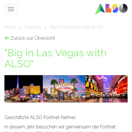
Toggle
navigation
Home
>
Trainings
>
"Big in Las Vegas with ALSO"
Zurück zur Übersicht
"Big in Las Vegas with
ALSO"
Geschätzte ALSO Fortinet Partner,
in diesem Jahr besuchen wir gemeinsam die Fortinet