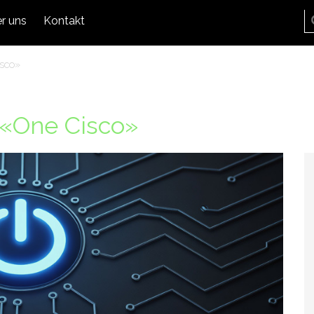
r uns
Kontakt
isco»
 «One Cisco»