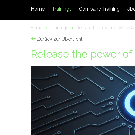
Home
Trainings
Company Training
Übe
Home
>
Trainings
>
Release the power of «One C
Zurück zur Übersicht
Release the power of