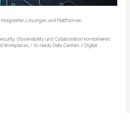
 integrierten Lösungen und Plattformen
ecurity, Observability und Collaboration kombinieren.
ed Workplaces / AI-ready Data Centers / Digital
 Suites