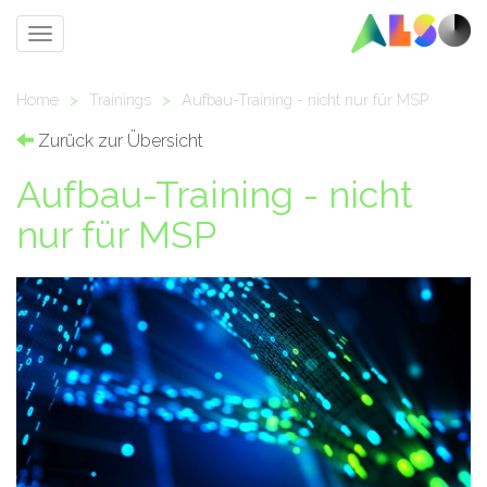
Toggle
navigation
Home
>
Trainings
>
Aufbau-Training - nicht nur für MSP
Zurück zur Übersicht
Aufbau-Training - nicht
nur für MSP