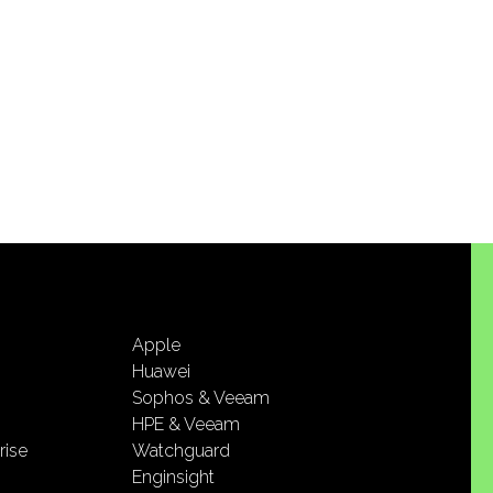
Apple
Huawei
Sophos & Veeam
HPE & Veeam
rise
Watchguard
Enginsight