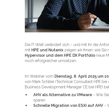
Die IT-Welt verändert sich – und mit ihr die An
mit
HPE und Nutanix
zeigen wir Ihnen, wie Sie
Hypervisor und dem HPE DX Portfolio
neue Mö
noch erfolgreicher umsetzen.
Im Webinar vom
Dienstag, 8. April 2025 um 1
von Mark Schiller (Technical Consultant HPE be
Business Development Manager CE bei HPE) beh
AHV als Alternative zu VMware
– Wie Sie
sparen
Schnelle Migration von ESXi auf AHV
– W