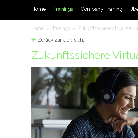
Home
Trainings
Company Training
Übe
Home
>
Trainings
>
Zukunftssichere Virtualisieru
Zurück zur Übersicht
Zukunftssichere Virtu