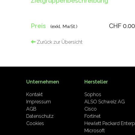
Zielgruppenbeschreibung
Preis
CHF 0.00
(exkl. MwSt.)
Zurück zur Übersicht
Unternehmen
Hersteller
Kontakt
Sophos
Impressum
ALSO Schweiz AG
AGB
Cisco
Datenschutz
Fortinet
Cookies
Hewlett Packard Enterp
Microsoft