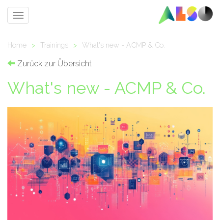
Toggle
navigation
Home
>
Trainings
>
What's new - ACMP & Co.
Zurück zur Übersicht
What's new - ACMP & Co.