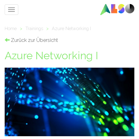
Toggle
navigation
Home
>
Trainings
>
Azure Networking I
Zurück zur Übersicht
Azure Networking I