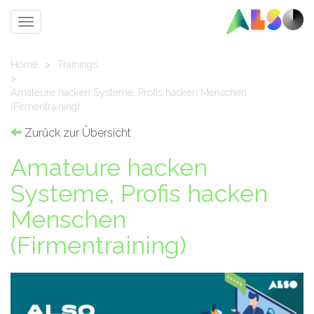
Toggle
navigation
Home
>
Trainings
>
Amateure hacken Systeme, Profis hacken Menschen
(Firmentraining)
Zurück zur Übersicht
Amateure hacken
Systeme, Profis hacken
Menschen
(Firmentraining)