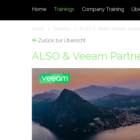
Home
Trainings
Company Training
Übe
Home
>
Trainings
>
ALSO & Veeam Partner Acad
Zurück zur Übersicht
ALSO & Veeam Partn