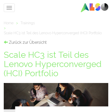
Toggle
navigation
Home
>
Trainings
>
Scale HC3 ist Teil des Lenovo Hyperconverged (HCI) Portfolio
Zurück zur Übersicht
Scale HC3 ist Teil des
Lenovo Hyperconverged
(HCI) Portfolio