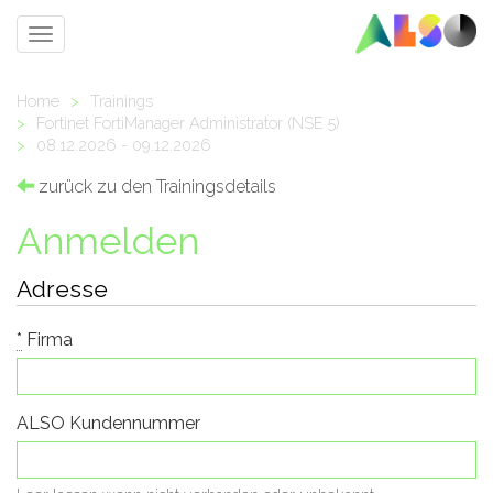
Toggle
navigation
Home
>
Trainings
>
Fortinet FortiManager Administrator (NSE 5)
>
08.12.2026 - 09.12.2026
zurück zu den Trainingsdetails
Anmelden
Adresse
*
Firma
ALSO Kundennummer