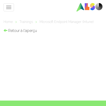
Toggle
navigation
Home
>
Trainings
>
Microsoft Endpoint Manager (Intune)
Retour à l'aperçu