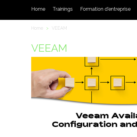
Home
Trainings
Formation d'entreprise
Home
>
VEEAM
VEEAM