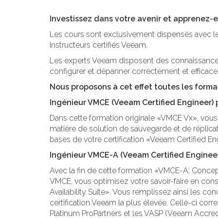
Investissez dans votre avenir et apprenez-en
Les cours sont exclusivement dispensés avec l
instructeurs certifiés Veeam.
Les experts Veeam disposent des connaissance
configurer et dépanner correctement et efficac
Nous proposons à cet effet toutes les forma
Ingénieur VMCE (Veeam Certified Engineer) p
Dans cette formation originale «VMCE Vx», vou
matière de solution de sauvegarde et de réplicat
bases de votre certification «Veeam Certified En
Ingénieur VMCE-A (Veeam Certified Engineer
Avec la fin de cette formation «VMCE-A: Concepti
VMCE, vous optimisez votre savoir-faire en cons
Availability Suite». Vous remplissez ainsi les co
certification Veeam la plus élevée. Celle-ci corr
Platinum ProPartners et les VASP (Veeam Accredi