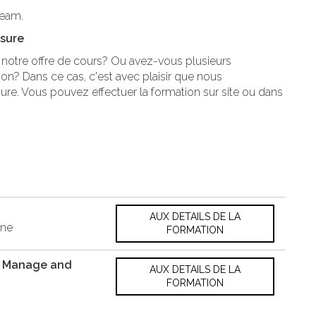
eeam.
esure
notre offre de cours? Ou avez-vous plusieurs
n? Dans ce cas, c'est avec plaisir que nous
ure. Vous pouvez effectuer la formation sur site ou dans
AUX DETAILS DE LA
nne
FORMATION
e, Manage and
AUX DETAILS DE LA
FORMATION