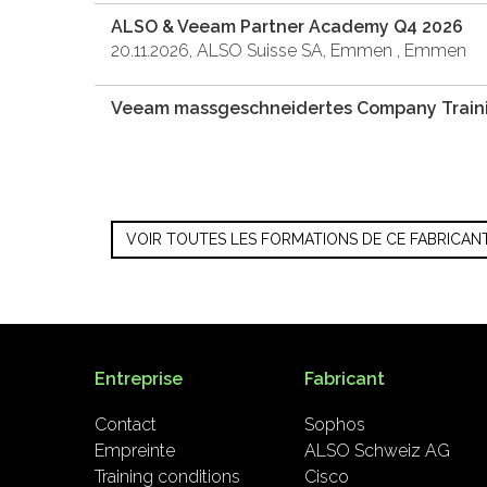
ALSO & Veeam Partner Academy Q4 2026
20.11.2026, ALSO Suisse SA, Emmen , Emmen
Veeam massgeschneidertes Company Train
VOIR TOUTES LES FORMATIONS DE CE FABRICAN
Entreprise
Fabricant
Contact
Sophos
Empreinte
ALSO Schweiz AG
Training conditions
Cisco