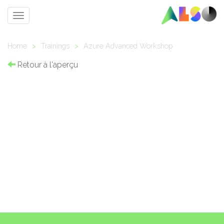
Toggle
navigation
Home
>
Trainings
>
Azure Advanced Workshop
Retour à l'aperçu