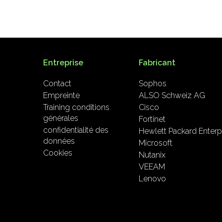
Entreprise
Fabricant
Contact
Sophos
Empreinte
ALSO Schweiz AG
Training conditions
Cisco
générales
Fortinet
confidentialité des
Hewlett Packard Enterp
données
Microsoft
Cookies
Nutanix
VEEAM
Lenovo