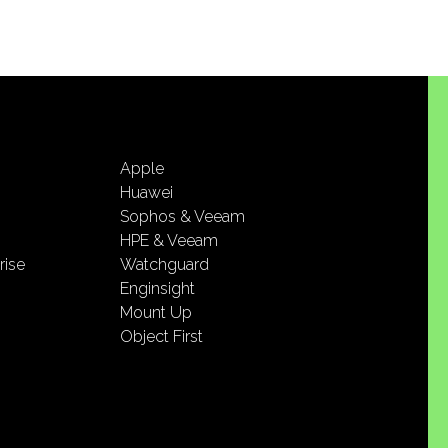
Apple
Huawei
Sophos & Veeam
HPE & Veeam
rise
Watchguard
Enginsight
Mount Up
Object First