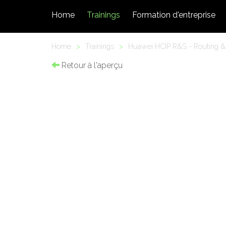
Home
Trainings
Formation d'entreprise
Home
>
Trainings
>
Huawei HCIP R&S - Routing & 
Retour à l'aperçu