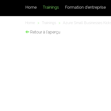
Home
Trainings
Formation d'entreprise
Home
>
Trainings
>
Azure Small Businesses Kicks
Retour à l'aperçu