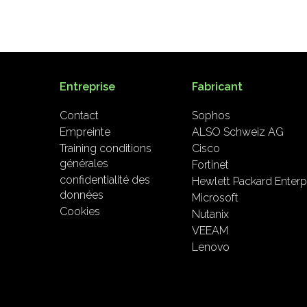
Entreprise
Fabricant
Contact
Sophos
Empreinte
ALSO Schweiz AG
Training conditions
Cisco
générales
Fortinet
confidentialité des
Hewlett Packard Enterp
données
Microsoft
Cookies
Nutanix
VEEAM
Lenovo