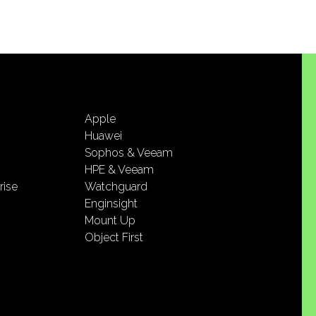
Apple
Huawei
Sophos & Veeam
HPE & Veeam
rise
Watchguard
Enginsight
Mount Up
Object First