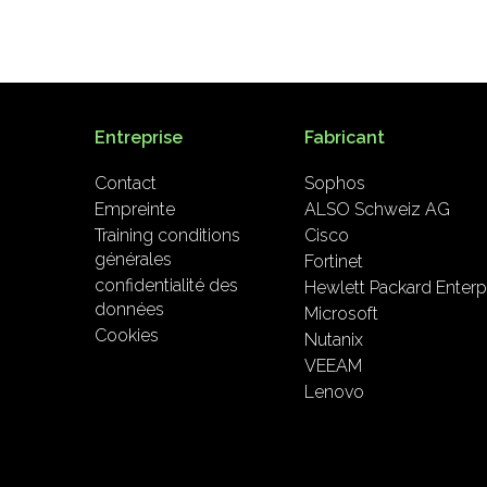
Entreprise
Fabricant
Contact
Sophos
Empreinte
ALSO Schweiz AG
Training conditions
Cisco
générales
Fortinet
confidentialité des
Hewlett Packard Enterp
données
Microsoft
Cookies
Nutanix
VEEAM
Lenovo