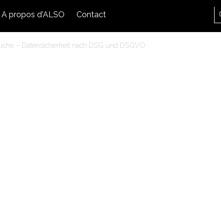
A propos d'ALSO
Contact
tliche – Datensicherheit nach DSG und DSGVO