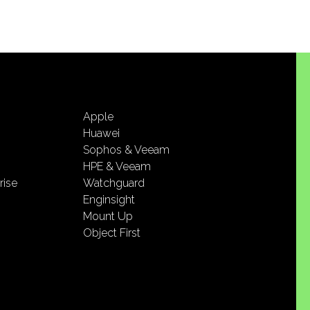
Apple
Huawei
Sophos & Veeam
HPE & Veeam
rise
Watchguard
Enginsight
Mount Up
Object First