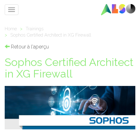
Toggle
navigation
Home
>
Trainings
>
Sophos Certified Architect in XG Firewall
Retour à l'aperçu
Sophos Certified Architect
in XG Firewall