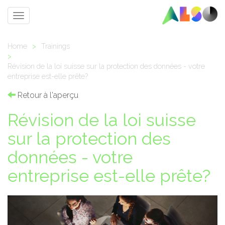
Toggle
navigation
Home
>
Trainings
>
Révision de la loi suisse sur la protection des données - votre
entreprise est-elle prête?
Retour à l'aperçu
Révision de la loi suisse
sur la protection des
données - votre
entreprise est-elle prête?