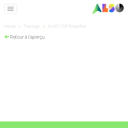
Toggle
navigation
Home
>
Trainings
>
ALSO CSP Breakfast
Retour à l'aperçu