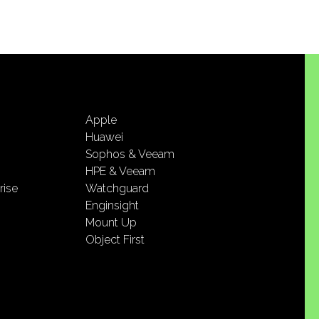
Apple
Huawei
Sophos & Veeam
HPE & Veeam
rise
Watchguard
Enginsight
Mount Up
Object First