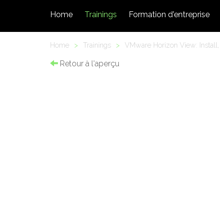
Home
Trainings
Formation d'entreprise
Home
>
Trainings
>
VMware Horizon View: Install,
Retour à l'aperçu