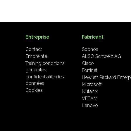
Entreprise
Fabricant
Contact
Sophos
Empreinte
ALSO Schweiz AG
Training conditions
Cisco
générales
Fortinet
confidentialité des
Hewlett Packard Enterp
données
Microsoft
Cookies
Nutanix
VEEAM
Lenovo