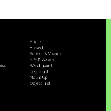
Apple
Huawei
Sophos & Veeam
HPE & Veeam
rise
Watchguard
Enginsight
Mount Up
Object First