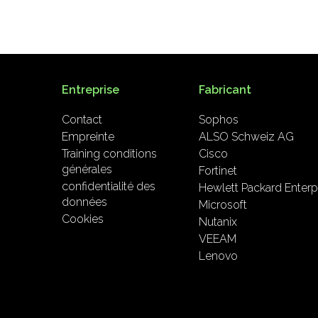
Entreprise
Fabricant
Contact
Sophos
Empreinte
ALSO Schweiz AG
Training conditions
Cisco
générales
Fortinet
confidentialité des
Hewlett Packard Enterp
données
Microsoft
Cookies
Nutanix
VEEAM
Lenovo