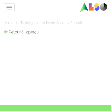
Toggle
navigation
Home
>
Trainings
>
Network Security Essentials
Retour à l'aperçu