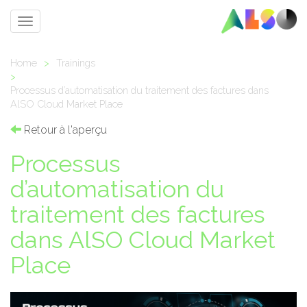
Toggle
navigation
Home
>
Trainings
>
Processus d’automatisation du traitement des factures dans
AlSO Cloud Market Place
Retour à l'aperçu
Processus
d’automatisation du
traitement des factures
dans AlSO Cloud Market
Place