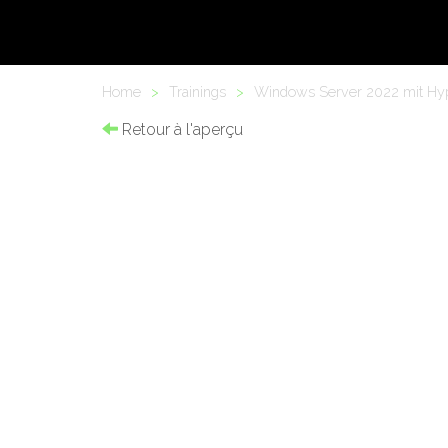
Home
>
Trainings
>
Windows Server 2022 mit Hype
Retour à l'aperçu