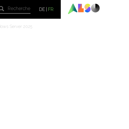
DE
|
FR
ndows Server 2025