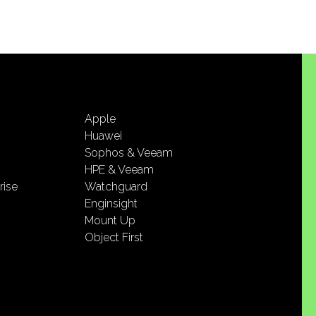
Apple
Huawei
Sophos & Veeam
HPE & Veeam
rise
Watchguard
Enginsight
Mount Up
Object First