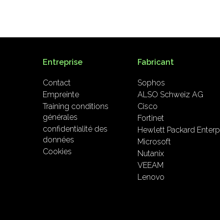
Entreprise
Fabricant
Contact
Sophos
Empreinte
ALSO Schweiz AG
Training conditions
Cisco
générales
Fortinet
confidentialité des
Hewlett Packard Enterp
données
Microsoft
Cookies
Nutanix
VEEAM
Lenovo