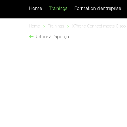
Home
Trainings
Formation d'entreprise
Home
>
Trainings
>
XPhone Connect meets Cisco
Retour à l'aperçu