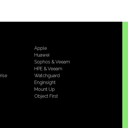
Apple
Huawei
Sophos & Veeam
HPE & Veeam
rise
Watchguard
Enginsight
Mount Up
Object First