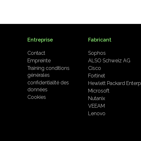
Entreprise
Fabricant
Contact
Sophos
Empreinte
ALSO Schweiz AG
Training conditions
Cisco
générales
Fortinet
confidentialité des
Hewlett Packard Enterp
données
Microsoft
Cookies
Nutanix
VEEAM
Lenovo