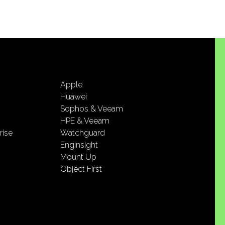
Apple
Huawei
Sophos & Veeam
HPE & Veeam
rise
Watchguard
Enginsight
Mount Up
Object First