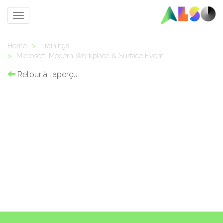
Toggle
navigation
Home
>
Trainings
>
Microsoft, Modern Workplace & Surface Event
Retour à l'aperçu