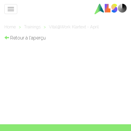
Toggle
navigation
Home
>
Trainings
>
Vital@Work Klartext - April
Retour à l'aperçu